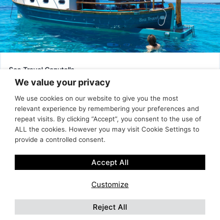
Sea Travel Canutells
We value your privacy
CAIB 1620/2026
Si buscas una experiencia diferente, navegar en un llaüt menorquín es
We use cookies on our website to give you the most
una de las formas más auténticas de descubrir la isla. Este tipo de
relevant experience by remembering your preferences and
embarcación tradicional, típica de las Islas Baleares, combina estabilidad,
repeat visits. By clicking “Accept”, you consent to the use of
comodidad y una navegación tranquila, ideal para explorar la costa. A
ALL the cookies. However you may visit Cookie Settings to
diferencia de las embarcaciones modernas, el llaüt te permite disfrutar del
provide a controlled consent.
mar de Menorca de forma relajada, conectando con la esencia del
8,53 m
7
Inc
No
Mediterráneo y accediendo a calas espectaculares con total comodidad.
Accept All
SALIDA DESDE CANUTELLS
DESDE:
Customize
Por servicio
570,00
€
Reject All