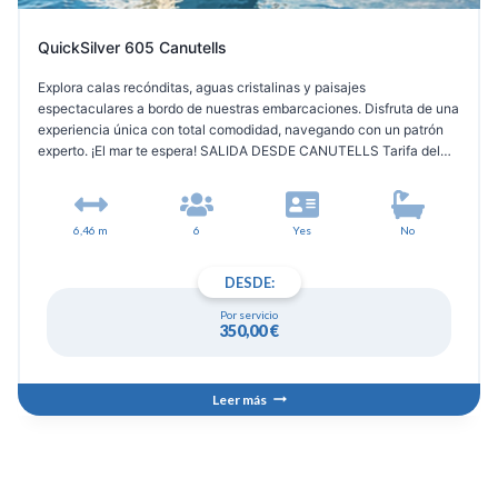
QuickSilver 605 Canutells
Explora calas recónditas, aguas cristalinas y paisajes
espectaculares a bordo de nuestras embarcaciones. Disfruta de una
experiencia única con total comodidad, navegando con un patrón
experto. ¡El mar te espera! SALIDA DESDE CANUTELLS Tarifa del
patrón: 125 € para salidas de medio día o al atardecer, y 250 € para
un día completo
6,46 m
6
Yes
No
DESDE:
Por servicio
350,00
€
Leer más