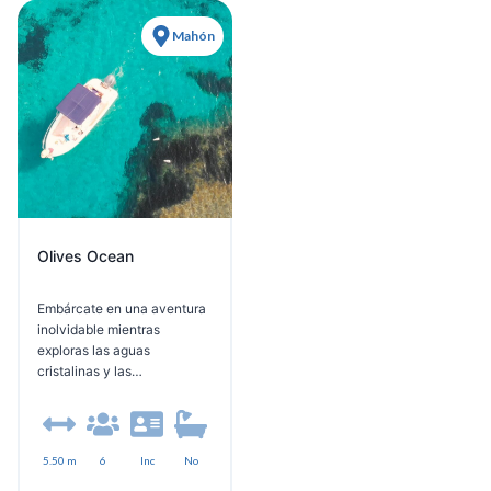
Mahón
Olives Ocean
Embárcate en una aventura
inolvidable mientras
exploras las aguas
cristalinas y las
impresionantes costas de
Menorca. Te guiaré a través
de los rincones más
impresionantes de la isla,
5.50 m
6
Inc
No
llevándote a lugares a los