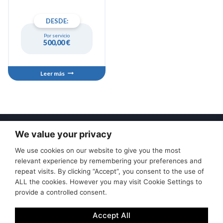
que solo se puede llegar por
mar. Navegaremos a bordo
DESDE:
de nuestra lancha con
capacidad para 5 personas
Por servicio
que cuenta con una amplia
500,00
€
zona de solárium, toldo,
ducha, nevera de hielo y
mesa con menaje de cocina.
Leer más
Con paradas para nadar y
hacer snorkeling, cada
momento de tu día estará
lleno de aventura y
diversión. Además, estaré
encantado de ofrecerte
We value your privacy
información sobre la flora y
Excursiones
Condiciones de anulación
fauna locales, la historia y la
We use cookies on our website to give you the most
Política de privacidad
Condiciones de uso
cultura, enriqueciendo tu
relevant experience by remembering your preferences and
experiencia aún más. ¡Os
Contacte con nosotros
repeat visits. By clicking “Accept”, you consent to the use of
espero a bordo!
ALL the cookies. However you may visit Cookie Settings to
provide a controlled consent.
Accept All