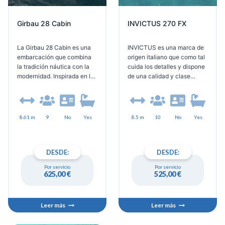
Girbau 28 Cabin
INVICTUS 270 FX
La Girbau 28 Cabin es una
INVICTUS es una marca de
embarcación que combina
origen italiano que como tal
la tradición náutica con la
cuida los detalles y dispone
modernidad. Inspirada en la
de una calidad y clase
Costa Brava, su diseño
incomparable, sólo ver sus
clásico se adapta a las
acabados en tapicería y
últimas tecnologías para
detalles de personalización
ofrecer una experiencia
te hacen sentir como si
8.61 m
9
No
Yes
8.5 m
10
No
Yes
única en el mar.
estuvieras navegando «a
otro nivel», amplio
equipamiento con equipo de
DESDE:
DESDE:
música bluetooth, nevera
portátil, ducha, toldo y
Por servicio
Por servicio
excelente equipamiento de
625,00
€
525,00
€
control con plotter, emisora
VHF y equipo de seguridad.
Leer más
Leer más