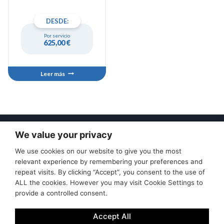
DESDE:
Por servicio
625,00
€
Leer más
We value your privacy
Excursiones
Condiciones de anulación
We use cookies on our website to give you the most
Política de privacidad
Condiciones de uso
relevant experience by remembering your preferences and
Contacte con nosotros
repeat visits. By clicking “Accept”, you consent to the use of
ALL the cookies. However you may visit Cookie Settings to
provide a controlled consent.
Accept All